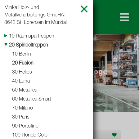
Minka Holz- und
Metallverarbeitungs GmbH
AT
8642 St. Lorenzen im Mürztal
10 Raumspartreppen
Home
20 Spindeltreppen
10 Berlin
Baustoffkatalog
Shop
20 Fusion
Teubl Lieferantenkataloge
30 Helios
Standorte
40 Luna
50 Metallica
Baustoffkataloge
60 Metallica Smart
70 Milano
80 Paris
Leistungserklärungen
90 Portofino
Hersteller K-N
100 Rondo Color
Team