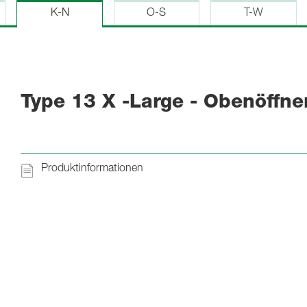
K-N
O-S
T-W
Type 13 X -Large - Obenöffne
Produktinformationen