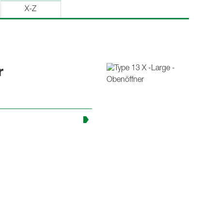
X-Z
r