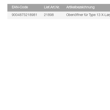
EAN-Code
Lief.Art.Nr.
Artikelbezeichnung
9004875218981
21898
Obenöffner für Type 13 X-Lar