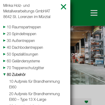
Minka Holz- und
Metallverarbeitungs GmbH
AT
8642 St. Lorenzen im Mürztal
10 Raumspartreppen
Home
20 Spindeltreppen
30 Außentreppen
Baustoffkatalog
Shop
40 Dachbodentreppen
Teubl Lieferantenkataloge
50 Speziallösungen
Standorte
60 Geländersysteme
70 Treppenschutzgitter
80 Zubehör
Baustoffkataloge
10 Aufpreis für Brandhemmung
EI60
Leistungserklärungen
20 Aufpreis für Brandhemmung
EI60 – Type 13 X-Large
Hersteller K-N
Team