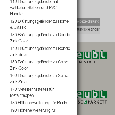
110 Brüstungsgeländer mit
vertikalen Stäben und PVC-
Handlauf
120 Brüstungsgeländer zu Home
EAN-Code
Lief.Art.Nr.
Artikelbezeichnung
& Classic
9004875298204
29820
Brüstungsgeländer Sun Step
130 Brüstungsgeländer zu Rondo
Zink Color
140 Brüstungsgeländer zu Rondo
Zink Smart
150 Brüstungsgeländer zu Spino
Zink Color
160 Brüstungsgeländer zu Spino
Zink Smart
170 Geteilter Mittelteil für
Metalltreppen
180 Höhenerweiterung für Berlin
190 Höhenerweiterung für