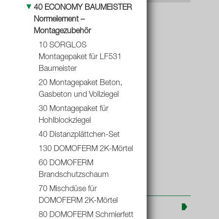
40 ECONOMY BAUMEISTER
Normelement –
Montagezubehör
10 SORGLOS
Absenkbare
Montagepaket für LF531
Baumeister
Bodendichtung
20 Montagepaket Beton,
ECONOMY
Gasbeton und Vollziegel
30 Montagepaket für
Hohlblockziegel
40 Distanzplättchen-Set
130 DOMOFERM 2K-Mörtel
60 DOMOFERM
Brandschutzschaum
70 Mischdüse für
DOMOFERM 2K-Mörtel
Produktinformationen
80 DOMOFERM Schmierfett