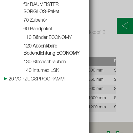
für BAUMEISTER
- Bodendichtung Domatic 1000 mm
SORGLOS-Paket
- Bodendichtung Domatic 1200 mm
70 Zubehör
- Bodendichtung Domatic 1300 mm
60 Bandpaket
- Blechschrauben 2,9 x 16 Niro A2 Senkkopf, 2
110 Bänder ECONOMY
Stück erforderlich
120 Absenkbare
Bodendichtung ECONOMY
Lief.Art.Nr.
Artikelbezeichnung
Preis Einhe
130 Blechschrauben
9030050E
Bodendichtung Domatic 800 mm
STK
140 Intumex LSK
20 VORZUGSPROGRAMM
9030050F
Bodendichtung Domatic 850 mm
STK
9030050G
Bodendichtung Domatic 900 mm
STK
9030050I
Bodendichtung Domatic 1000 mm
STK
9030050J
Bodendichtung Domatic 1200 mm
STK