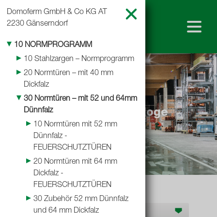
Domoferm GmbH & Co KG
AT
2230 Gänserndorf
10 NORMPROGRAMM
10 Stahlzargen – Normprogramm
Home
20 Normtüren – mit 40 mm
Dickfalz
Baustoffkatalog
Shop
30 Normtüren – mit 52 und 64mm
Dünnfalz
Teubl Lieferantenkataloge
10 Normtüren mit 52 mm
Standorte
Dünnfalz -
FEUERSCHUTZTÜREN
Baustoffkataloge
20 Normtüren mit 64 mm
Dickfalz -
Leistungserklärungen
FEUERSCHUTZTÜREN
30 Zubehör 52 mm Dünnfalz
Hersteller D-G
und 64 mm Dickfalz
Team