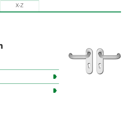
X-Z
m