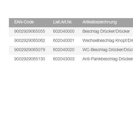
EAN-Code
Lief.Art.Nr.
Artikelbezeichnung
9002929065055
602040000
Beschlag Drücker/Drücker
9002929065062
602040001
Wechselbeschlag Knopf/Dr
9002929065079
602040020
WC-Beschlag Drücker/Drüc
9002929065130
602043003
Anti-Panikbeschlag Drücker