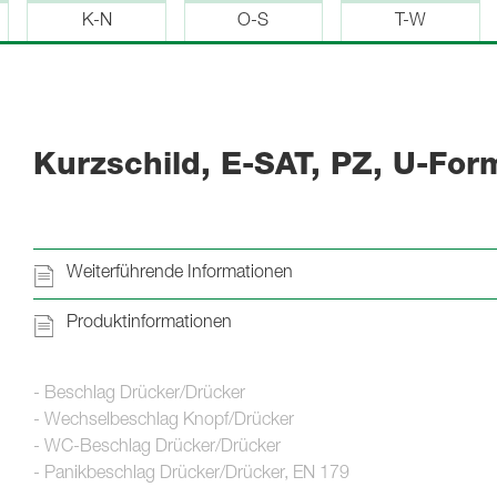
K-N
O-S
T-W
Kurzschild, E-SAT, PZ, U-For
Weiterführende Informationen
Produktinformationen
- Beschlag Drücker/Drücker
- Wechselbeschlag Knopf/Drücker
- WC-Beschlag Drücker/Drücker
- Panikbeschlag Drücker/Drücker, EN 179