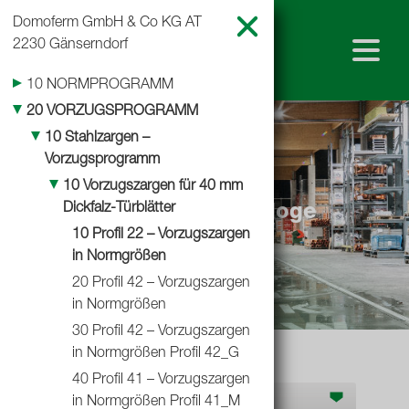
Domoferm GmbH & Co KG
AT
2230 Gänserndorf
10 NORMPROGRAMM
20 VORZUGSPROGRAMM
Home
10 Stahlzargen –
Vorzugsprogramm
Baustoffkatalog
Shop
10 Vorzugszargen für 40 mm
Dickfalz-Türblätter
Teubl Lieferantenkataloge
10 Profil 22 – Vorzugszargen
Standorte
in Normgrößen
20 Profil 42 – Vorzugszargen
Baustoffkataloge
in Normgrößen
30 Profil 42 – Vorzugszargen
Leistungserklärungen
in Normgrößen Profil 42_G
40 Profil 41 – Vorzugszargen
Hersteller D-G
in Normgrößen Profil 41_M
Team