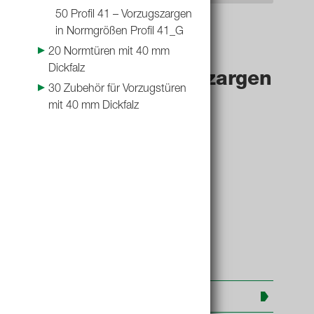
50 Profil 41 – Vorzugszargen
in Normgrößen Profil 41_G
20 Normtüren mit 40 mm
Dickfalz
Profil 22 – Vorzugszargen
30 Zubehör für Vorzugstüren
in Normgrößen
mit 40 mm Dickfalz
Weiterführende Informationen