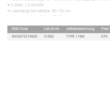
• U-Wert: 1,3 W/m2K
• Lukenlänge frei wählbar: 90-150 cm
• Lukenbreite frei wählbar: 60-90 cm
• Maximale Raumhöhe: 2650-3600 mm (je nach Lukengröße
EAN-Code
Lief.Art.Nr.
Artikelbezeichnung
Preis 
Die Type 118M von Minka ist eine maßgefertigte und brand
9004875218905
21890
TYPE 118M
STK
innerhalb bestimmter Rahmengrößen genau nach Ihren Bedürfni
daher über eine Anfrage per Kontaktformular oder per E-Mail
Flexibles Design.
Für die Länge des Stahlrahmens sind alle Werte von 90 bis 
liegen. Eine passende Lukenverkleidung für Ihre maßgeferti
bestellen. Die maximale Höhe der Treppe beträgt je nach de
Die Brandhemmung der Type 118M entspricht der Klasse EI2
Minuten verzögert. Gegen einen Aufpreis ist dieses Modell abe