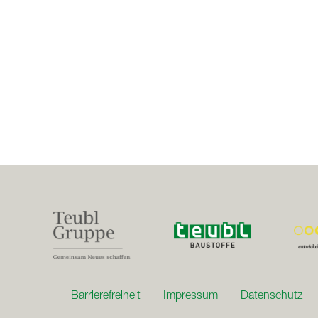
Nachhaltige Nutzung.
Die Dachbodentreppe Type 118M verfügt über eine Scherenleit
leichten Rillen ausgestattet, wodurch sie sicheren Halt bei
Unterdeckel erreicht die Type 118M einen U-Wert von 1,3 W
Barrierefreiheit
Impressum
Datenschutz