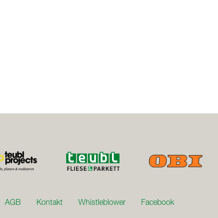
er aus pulverbeschichtetem Stahl. Die Stufen sind mit
m Treppensteigen bieten. Mit dem 65 mm starken
/m2K.
AGB
Kontakt
Whistleblower
Facebook