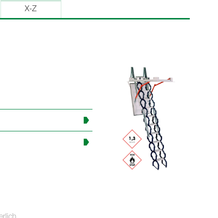
X-Z
rlich