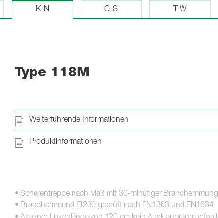
K-N
O-S
T-W
Type 118M
Weiterführende Informationen
Produktinformationen
• Scherentreppe nach Maß mit 30-minütiger Brandhemmung
• Brandhemmend EI230 geprüft nach EN1363 und EN1634
• Ab einer Lukenlänge von 120 cm kein Ausklappraum erforde